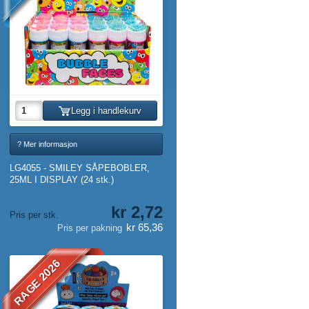
Legg i handlekurv
? Mer informasjon
LG4055 - SMILEY SÅPEBOBLER,
25ML I DISPLAY (24 stk.)
kr 2,72
Pris per stk.
kr 65,36
Pris per pakning
RAGE 2026