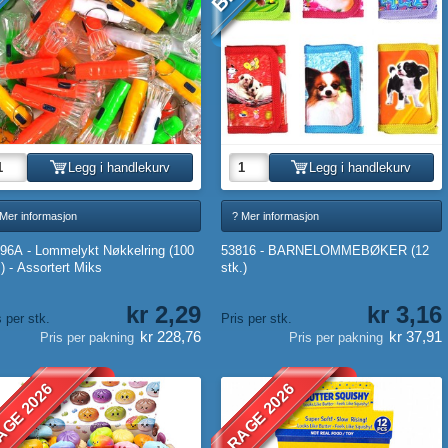
Legg i handlekurv
Legg i handlekurv
 Mer informasjon
? Mer informasjon
96A - Lommelykt Nøkkelring (100
53816 - BARNELOMMEBØKER (12
.) - Assortert Miks
stk.)
kr 2,29
kr 3,16
s per stk.
Pris per stk.
kr 228,76
kr 37,91
Pris per pakning
Pris per pakning
GE 2026
RAGE 2026