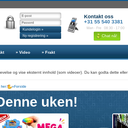
Kontakt oss
+31 55 540 3381
Man - Fre
08:30 - 17:00
Kundelogin »
Chat nå!
Ny registrering »
akt
» Video
» Frakt
evelse og vise eksternt innhold (som videoer). Du kan godta dette eller
 her:
»
Forside
Denne uken!