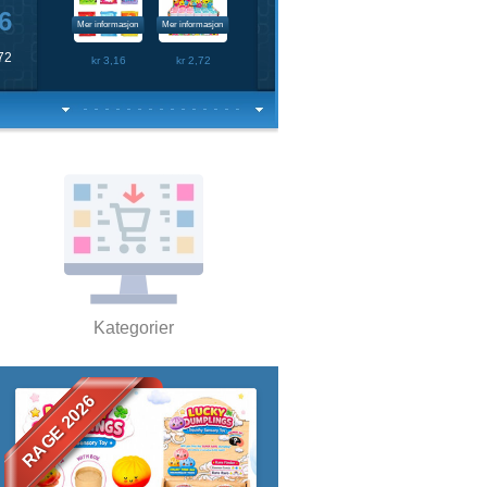
7
Mer informasjon
Mer informasjon
,09
kr 10,78
kr 10,78
Kategorier
RAGE 2026