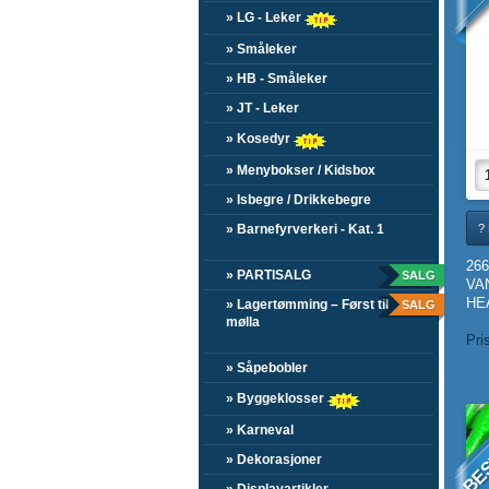
» LG - Leker
» Småleker
» HB - Småleker
» JT - Leker
» Kosedyr
» Menybokser / Kidsbox
» Isbegre / Drikkebegre
» Barnefyrverkeri - Kat. 1
?
266
» PARTISALG
SALG
VA
HE
» Lagertømming – Først til
SALG
mølla
Pri
» Såpebobler
» Byggeklosser
BE
» Karneval
» Dekorasjoner