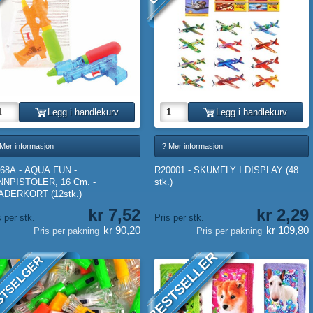
Legg i handlekurv
Legg i handlekurv
 Mer informasjon
? Mer informasjon
68A - AQUA FUN -
R20001 - SKUMFLY I DISPLAY (48
NNPISTOLER, 16 Cm. -
stk.)
ADERKORT (12stk.)
kr 7,52
kr 2,29
s per stk.
Pris per stk.
kr 90,20
kr 109,80
Pris per pakning
Pris per pakning
BESTSELLER
STSELGER