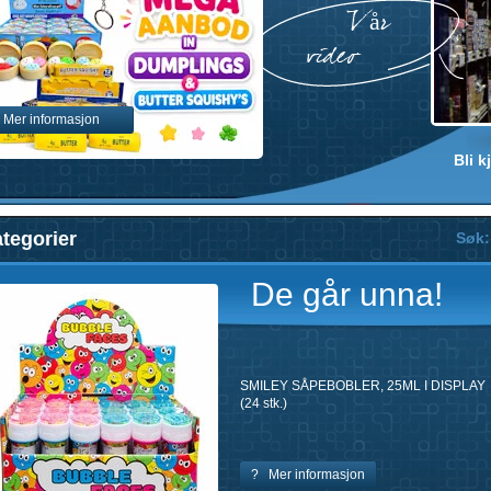
Vår
video
Mer informasjon
Bli k
tegorier
Søk:
De går unna!
FARGERIKE MINI SÅPEBOBLESTAVER (
pakke à 12 stk.)
? Mer informasjon