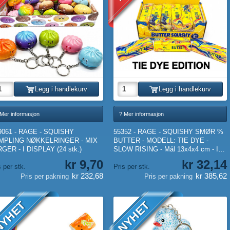
Legg i handlekurv
Legg i handlekurv
 Mer informasjon
? Mer informasjon
9061 - RAGE - SQUISHY
55352 - RAGE - SQUISHY SMØR %
MPLING NØKKELRINGER - MIX
BUTTER - MODELL: TIE DYE -
GER - I DISPLAY (24 stk.)
SLOW RISING - Mål 13x4x4 cm - I
DISPLAY (12 stk.)
kr 9,70
kr 32,14
s per stk.
Pris per stk.
kr 232,68
kr 385,62
Pris per pakning
Pris per pakning
YHET
NYHET