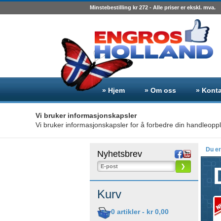
Minstebestilling kr 272 - Alle priser er ekskl. mva.
» Hjem
» Om oss
» Kont
Vi bruker informasjonskapsler
Vi bruker informasjonskapsler for å forbedre din handleoppl
Du er
Nyhetsbrev
❯
Kurv
0
artikler -
kr 0,00