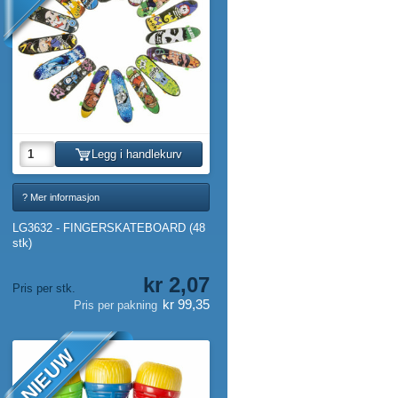
Legg i handlekurv
? Mer informasjon
LG3632 - FINGERSKATEBOARD (48
stk)
kr 2,07
Pris per stk.
kr 99,35
Pris per pakning
NIEUW