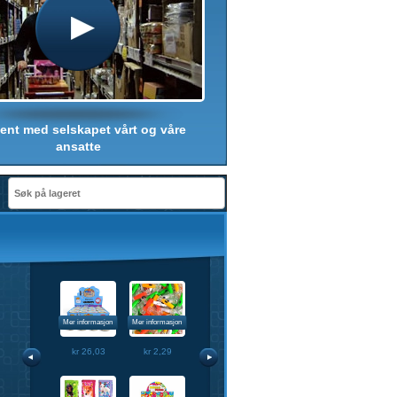
jent med selskapet vårt og våre
ansatte
1
Mer informasjon
Mer informasjon
kr 7,08
kr 1,09