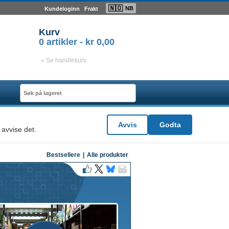
🇳🇴
NB
Kundeloginn
Frakt
Kurv
0
artikler -
kr 0,00
» Se handlekurv
Avvis
Godta
 avvise det.
Bestsellere
|
Alle produkter