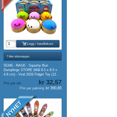
Legg i handlekurv
? Mer informasjon
55345 - RAGE - Squishy Bun
Dumplings STORE (Mål 8.5 x 8.5 x
4.8 cm) - Viral 2026 Fidget Toy (12
stk.)
kr 32,57
Pris per stk.
kr 390,85
Pris per pakning
NYHET