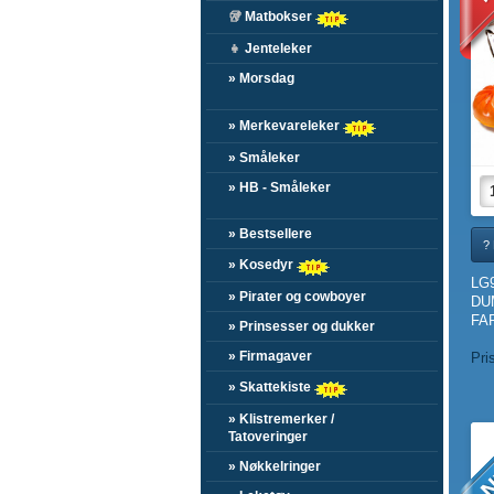
🥡
Matbokser
👧
Jenteleker
» Morsdag
» Merkevareleker
» Småleker
» HB - Småleker
» Bestsellere
?
» Kosedyr
LG
» Pirater og cowboyer
DU
FAR
» Prinsesser og dukker
» Firmagaver
Pri
» Skattekiste
» Klistremerker /
N
Tatoveringer
» Nøkkelringer