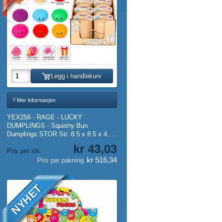
Legg i handlekurv
? Mer informasjon
YEX256 - RAGE - LUCKY
DUMPLINGS - Squishy Bun
Dumplings STOR Str. 8.5 x 8.5 x 4.8
Cm - I DISPLAY (12 stk.)
kr 43,03
Pris per stk.
kr 516,34
Pris per pakning
NYHET