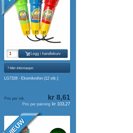
Legg i handlekurv
? Mer informasjon
LG7328 - Ekomikrofon (12 stk.)
kr 8,61
Pris per stk.
kr 103,27
Pris per pakning
NIEUW