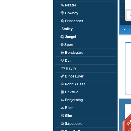
🦜
Pirater
🤠
Cowboy
👸
Prinsesser
Smiley
🦁
Jungel
⚽
Sport
🐖
Bondegård
🐶
Dyr
🐟
Havliv
🦖
Dinosaurer
🐴
Ponni / Hest
🏽
Havfrue
🦄
Enhjørning
RA
🚗
Biler
💩
Slim
🧼
Såpebobler