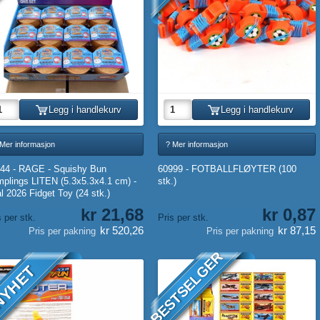
Legg i handlekurv
Legg i handlekurv
 Mer informasjon
? Mer informasjon
44 - RAGE - Squishy Bun
60999 - FOTBALLFLØYTER (100
plings LITEN (5.3x5.3x4.1 cm) -
stk.)
al 2026 Fidget Toy (24 stk.)
kr 21,68
kr 0,87
s per stk.
Pris per stk.
kr 520,26
kr 87,15
Pris per pakning
Pris per pakning
BESTSELGER
YHET