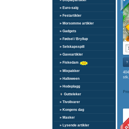
» Displayartikler
» Euro-salg
» Festartikler
» Morsomme artikler
» Gadgets
» Fødsel / Bryllup
» Selskapsspill
» Gaveartikler
» Fiskedam
?
» Mixpakker
404
stk
» Halloween
» Hodeplagg
Pri
👦
Gutteleker
» Tivolivarer
» Kongens dag
RA
» Masker
» Lysende artikler