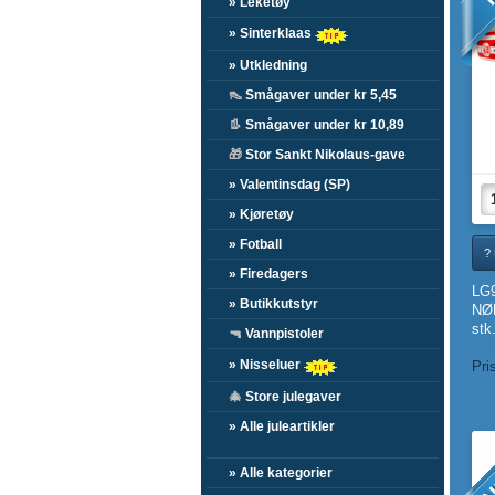
» Leketøy
» Sinterklaas
» Utkledning
👠
Smågaver under kr 5,45
👢
Smågaver under kr 10,89
🎁
Stor Sankt Nikolaus-gave
» Valentinsdag (SP)
» Kjøretøy
» Fotball
?
» Firedagers
LG
» Butikkutstyr
NØ
stk.
🔫
Vannpistoler
» Nisseluer
Pri
🎄
Store julegaver
» Alle juleartikler
N
» Alle kategorier