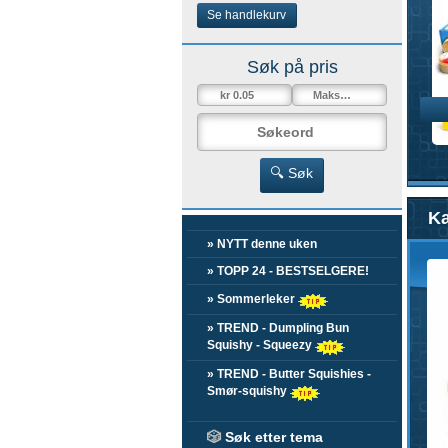
Se handlekurv
Søk på pris
🔍 Søk
Ka
» NYTT denne uken
» TOPP 24 - BESTSELGERE!
» Sommerleker
» TREND - Dumpling Bun
Squishy - Squeezy
» TREND - Butter Squishies -
Smør-squishy
🎲
Søk etter tema