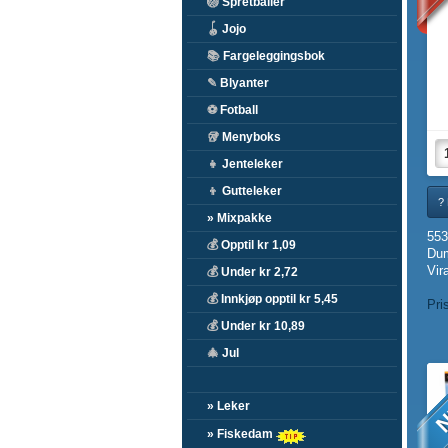
🏐
Spretballer
🪀
Jojo
📚
Fargeleggingsbok
✎
Blyanter
⚽
Fotball
🥡
Menyboks
👧
Jenteleker
👦
Gutteleker
?
» Mixpakke
553
💰
Opptil kr 1,09
Dum
Vir
💰
Under kr 2,72
💰
Innkjøp opptil kr 5,45
Pri
💰
Under kr 10,89
🎄
Jul
N
» Leker
» Fiskedam