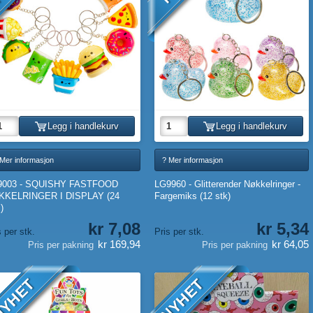
Legg i handlekurv
Legg i handlekurv
 Mer informasjon
? Mer informasjon
9003 - SQUISHY FASTFOOD
LG9960 - Glitterender Nøkkelringer -
KKELRINGER I DISPLAY (24
Fargemiks (12 stk)
)
kr 7,08
kr 5,34
s per stk.
Pris per stk.
kr 169,94
kr 64,05
Pris per pakning
Pris per pakning
YHET
NYHET