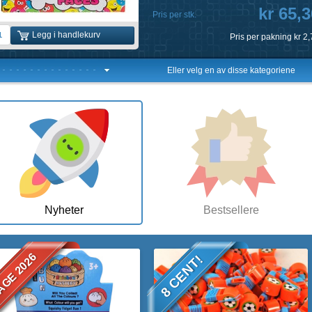
kr 13,0
Pris per stk.
Legg i handlekurv
Pris per pakning
kr 1
Eller velg en av disse kategoriene
Nyheter
Bestsellere
GE 2026
8 CENT!